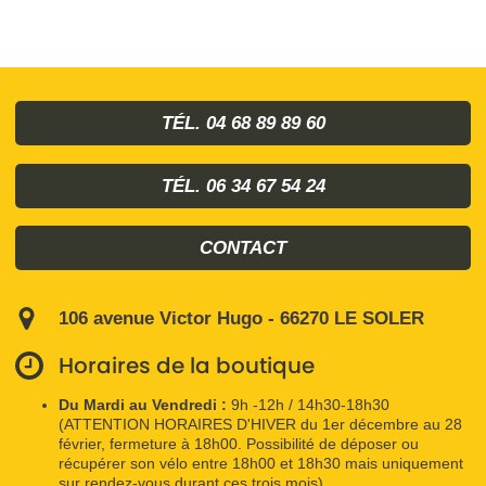
TÉL. 04 68 89 89 60
TÉL. 06 34 67 54 24
CONTACT
106 avenue Victor Hugo - 66270 LE SOLER
Horaires de la boutique
Du Mardi au Vendredi :
9h -12h / 14h30-18h30
(ATTENTION HORAIRES D'HIVER du 1er décembre au 28
février, fermeture à 18h00. Possibilité de déposer ou
récupérer son vélo entre 18h00 et 18h30 mais uniquement
sur rendez-vous durant ces trois mois)