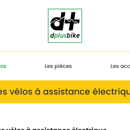
los
Les pièces
Les acc
es vélos à assistance électriq