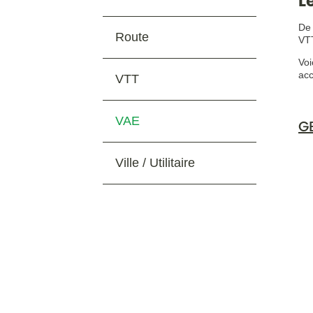
L
De 
Route
VTT
Voi
acc
VTT
VAE
GE
Ville / Utilitaire