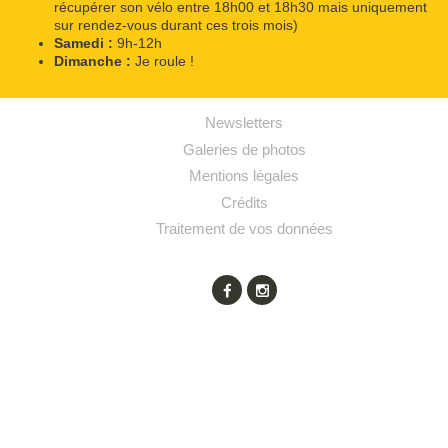
récupérer son vélo entre 18h00 et 18h30 mais uniquement
sur rendez-vous durant ces trois mois)
Samedi :
9h-12h
Dimanche :
Je roule !
Newsletters
Galeries de photos
Mentions légales
Crédits
Traitement de vos données