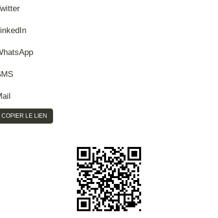
witter
inkedIn
WhatsApp
SMS
ail
COPIER LE LIEN