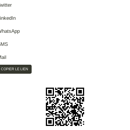
witter
inkedIn
WhatsApp
SMS
ail
COPIER LE LIEN