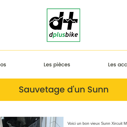
los
Les pièces
Les acc
Sauvetage d'un Sunn
Voici un bon vieux Sunn Xircuit 