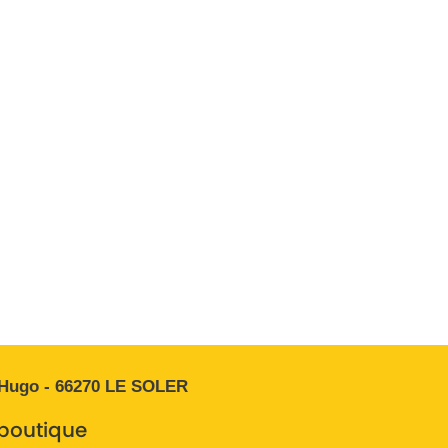
 Hugo - 66270 LE SOLER
 boutique